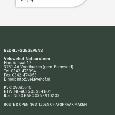
BEDRIJFSGEGEVENS
Veluwehof Natuursteen
Hoofdstraat 17
3781 AA
Voorthuizen
(gem. Barneveld)
Tel:
0342-473994
Fax:
0342-474953
E-mail:
info@veluwehof.nl
KvK: 09085610
BTW: NL-8035.05.334.B01
Iban: NL30.RABO.0367.9102.33
ROUTE & OPENINGSTIJDEN OF AFSPRAAK MAKEN