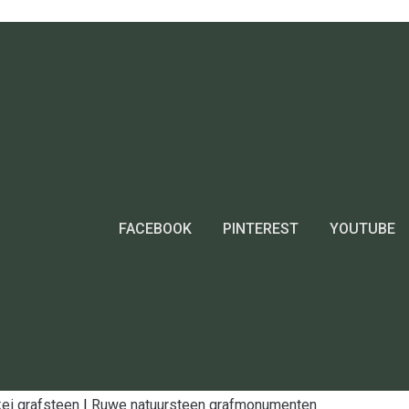
FACEBOOK
PINTEREST
YOUTUBE
ei grafsteen
|
Ruwe natuursteen grafmonumenten