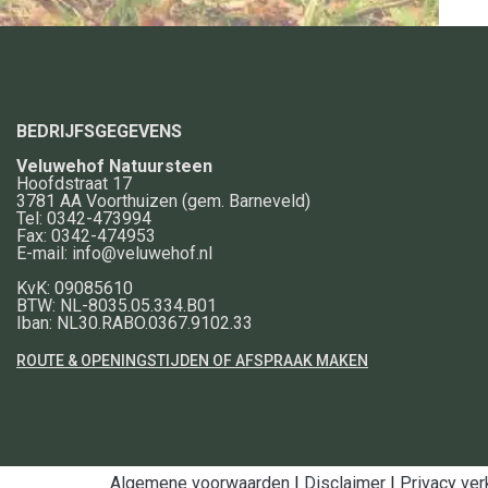
BEDRIJFSGEGEVENS
Veluwehof Natuursteen
Hoofdstraat 17
3781 AA
Voorthuizen
(gem. Barneveld)
Tel:
0342-473994
Fax:
0342-474953
E-mail:
info@veluwehof.nl
KvK: 09085610
BTW: NL-8035.05.334.B01
Iban: NL30.RABO.0367.9102.33
ROUTE & OPENINGSTIJDEN OF AFSPRAAK MAKEN
Algemene voorwaarden
|
Disclaimer
|
Privacy ver