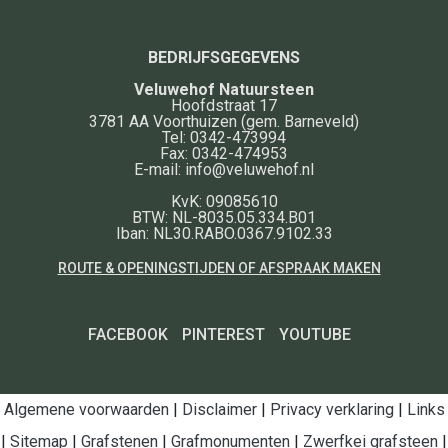
BEDRIJFSGEGEVENS
Veluwehof Natuursteen
Hoofdstraat 17
3781 AA
Voorthuizen
(gem. Barneveld)
Tel:
0342-473994
Fax:
0342-474953
E-mail:
info@veluwehof.nl
KvK: 09085610
BTW: NL-8035.05.334.B01
Iban: NL30.RABO.0367.9102.33
ROUTE & OPENINGSTIJDEN OF AFSPRAAK MAKEN
FACEBOOK
PINTEREST
YOUTUBE
Algemene voorwaarden
|
Disclaimer
|
Privacy verklaring
|
Links
|
Sitemap
|
Grafstenen
|
Grafmonumenten
|
Zwerfkei grafsteen
|