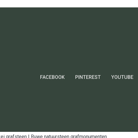
FACEBOOK
PINTEREST
YOUTUBE
ei grafsteen
|
Ruwe natuursteen grafmonumenten