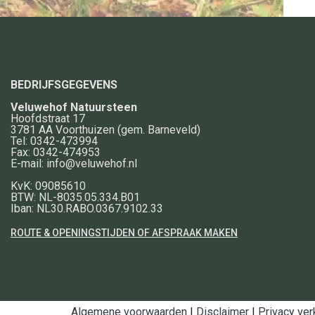
BEDRIJFSGEGEVENS
Veluwehof Natuursteen
Hoofdstraat 17
3781 AA
Voorthuizen
(gem. Barneveld)
Tel:
0342-473994
Fax:
0342-474953
E-mail:
info@veluwehof.nl
KvK: 09085610
BTW: NL-8035.05.334.B01
Iban: NL30.RABO.0367.9102.33
ROUTE & OPENINGSTIJDEN OF AFSPRAAK MAKEN
Algemene voorwaarden
|
Disclaimer
|
Privacy ver