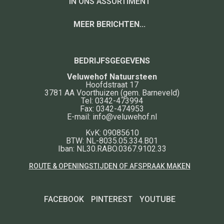
IN ONS ASSORTIMENT
MEER BERICHTEN...
BEDRIJFSGEGEVENS
Veluwehof Natuursteen
Hoofdstraat 17
3781 AA
Voorthuizen
(gem. Barneveld)
Tel:
0342-473994
Fax:
0342-474953
E-mail:
info@veluwehof.nl
KvK: 09085610
BTW: NL-8035.05.334.B01
Iban: NL30.RABO.0367.9102.33
ROUTE & OPENINGSTIJDEN OF AFSPRAAK MAKEN
FACEBOOK
PINTEREST
YOUTUBE