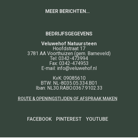
MEER BERICHTEN...
BEDRIJFSGEGEVENS
Veluwehof Natuursteen
Hoofdstraat 17
3781 AA
Voorthuizen
(gem. Barneveld)
Tel:
0342-473994
Fax:
0342-474953
E-mail:
info@veluwehof.nl
KvK: 09085610
BTW: NL-8035.05.334.B01
Iban: NL30.RABO.0367.9102.33
ROUTE & OPENINGSTIJDEN OF AFSPRAAK MAKEN
FACEBOOK
PINTEREST
YOUTUBE