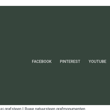
FACEBOOK
PINTEREST
YOUTUBE
ei grafsteen
|
Ruwe natuursteen grafmonumenten