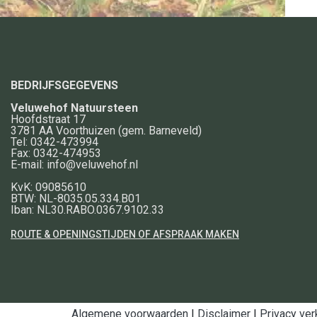
BEDRIJFSGEGEVENS
Veluwehof Natuursteen
Hoofdstraat 17
3781 AA
Voorthuizen
(gem. Barneveld)
Tel:
0342-473994
Fax:
0342-474953
E-mail:
info@veluwehof.nl
KvK: 09085610
BTW: NL-8035.05.334.B01
Iban: NL30.RABO.0367.9102.33
ROUTE & OPENINGSTIJDEN OF AFSPRAAK MAKEN
Algemene voorwaarden
|
Disclaimer
|
Privacy ver