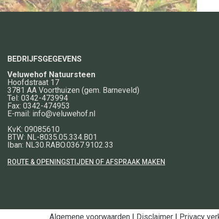
BEDRIJFSGEGEVENS
Veluwehof Natuursteen
Hoofdstraat 17
3781 AA
Voorthuizen
(gem. Barneveld)
Tel:
0342-473994
Fax:
0342-474953
E-mail:
info@veluwehof.nl
KvK: 09085610
BTW: NL-8035.05.334.B01
Iban: NL30.RABO.0367.9102.33
ROUTE & OPENINGSTIJDEN OF AFSPRAAK MAKEN
Algemene voorwaarden
|
Disclaimer
|
Privacy ver