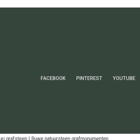
FACEBOOK
PINTEREST
YOUTUBE
ei grafsteen
|
Ruwe natuursteen grafmonumenten