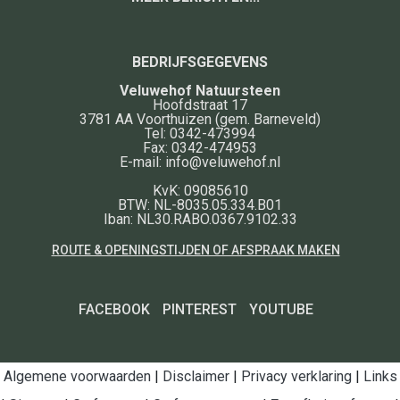
BEDRIJFSGEGEVENS
Veluwehof Natuursteen
Hoofdstraat 17
3781 AA
Voorthuizen
(gem. Barneveld)
Tel:
0342-473994
Fax:
0342-474953
E-mail:
info@veluwehof.nl
KvK: 09085610
BTW: NL-8035.05.334.B01
Iban: NL30.RABO.0367.9102.33
ROUTE & OPENINGSTIJDEN OF AFSPRAAK MAKEN
FACEBOOK
PINTEREST
YOUTUBE
Algemene voorwaarden
|
Disclaimer
|
Privacy verklaring
|
Links