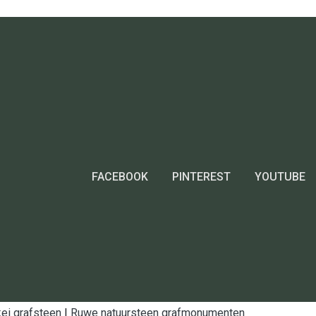
FACEBOOK
PINTEREST
YOUTUBE
ei grafsteen
|
Ruwe natuursteen grafmonumenten