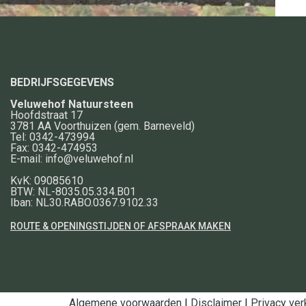
BEDRIJFSGEGEVENS
Veluwehof Natuursteen
Hoofdstraat 17
3781 AA
Voorthuizen
(gem. Barneveld)
Tel:
0342-473994
Fax:
0342-474953
E-mail:
info@veluwehof.nl
KvK: 09085610
BTW: NL-8035.05.334.B01
Iban: NL30.RABO.0367.9102.33
ROUTE & OPENINGSTIJDEN OF AFSPRAAK MAKEN
Algemene voorwaarden
|
Disclaimer
|
Privacy ver