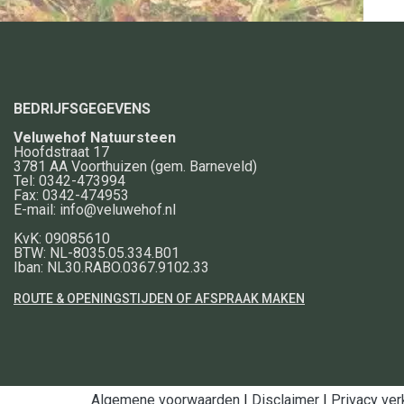
BEDRIJFSGEGEVENS
Veluwehof Natuursteen
Hoofdstraat 17
3781 AA
Voorthuizen
(gem. Barneveld)
Tel:
0342-473994
Fax:
0342-474953
E-mail:
info@veluwehof.nl
KvK: 09085610
BTW: NL-8035.05.334.B01
Iban: NL30.RABO.0367.9102.33
ROUTE & OPENINGSTIJDEN OF AFSPRAAK MAKEN
Algemene voorwaarden
|
Disclaimer
|
Privacy ver