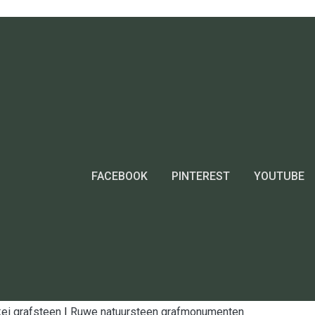
FACEBOOK
PINTEREST
YOUTUBE
ei grafsteen
|
Ruwe natuursteen grafmonumenten