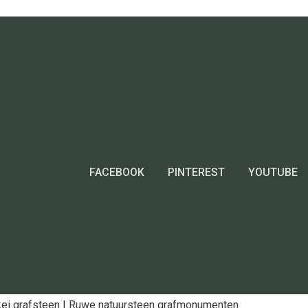
FACEBOOK
PINTEREST
YOUTUBE
ei grafsteen
|
Ruwe natuursteen grafmonumenten