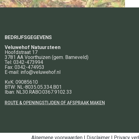
BEDRIJFSGEGEVENS
Veluwehof Natuursteen
Hoofdstraat 17
3781 AA
Voorthuizen
(gem. Barneveld)
Tel:
0342-473994
Fax:
0342-474953
E-mail:
info@veluwehof.nl
KvK: 09085610
BTW: NL-8035.05.334.B01
Iban: NL30.RABO.0367.9102.33
ROUTE & OPENINGSTIJDEN OF AFSPRAAK MAKEN
Algemene voorwaarden
|
Disclaimer
|
Privacy ver