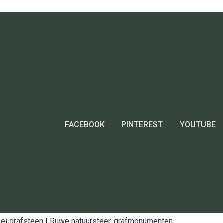
FACEBOOK
PINTEREST
YOUTUBE
ei grafsteen
|
Ruwe natuursteen grafmonumenten