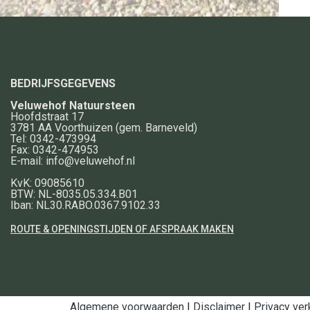
BEDRIJFSGEGEVENS
Veluwehof Natuursteen
Hoofdstraat 17
3781 AA
Voorthuizen
(gem. Barneveld)
Tel:
0342-473994
Fax:
0342-474953
E-mail:
info@veluwehof.nl
KvK: 09085610
BTW: NL-8035.05.334.B01
Iban: NL30.RABO.0367.9102.33
ROUTE & OPENINGSTIJDEN OF AFSPRAAK MAKEN
Algemene voorwaarden
|
Disclaimer
|
Privacy ver