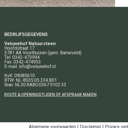
BEDRIJFSGEGEVENS
Veluwehof Natuursteen
Hoofdstraat 17
3781 AA
Voorthuizen
(gem. Barneveld)
Tel:
0342-473994
Fax:
0342-474953
E-mail:
info@veluwehof.nl
KvK: 09085610
BTW: NL-8035.05.334.B01
Iban: NL30.RABO.0367.9102.33
ROUTE & OPENINGSTIJDEN OF AFSPRAAK MAKEN
Algemene voorwaarden
|
Disclaimer
|
Privacy ver