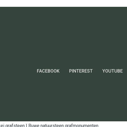
FACEBOOK
PINTEREST
YOUTUBE
ei grafsteen
|
Ruwe natuursteen grafmonumenten