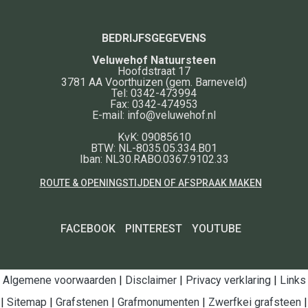
BEDRIJFSGEGEVENS
Veluwehof Natuursteen
Hoofdstraat 17
3781 AA
Voorthuizen
(gem. Barneveld)
Tel:
0342-473994
Fax:
0342-474953
E-mail:
info@veluwehof.nl
KvK: 09085610
BTW: NL-8035.05.334.B01
Iban: NL30.RABO.0367.9102.33
ROUTE & OPENINGSTIJDEN OF AFSPRAAK MAKEN
FACEBOOK
PINTEREST
YOUTUBE
Algemene voorwaarden
|
Disclaimer
|
Privacy verklaring
|
Links
|
Sitemap
|
Grafstenen
|
Grafmonumenten
|
Zwerfkei grafsteen
|