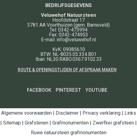
BEDRIJFSGEGEVENS
Veluwehof Natuursteen
Hoofdstraat 17
3781 AA
Voorthuizen
(gem. Barneveld)
Tel:
0342-473994
Fax:
0342-474953
E-mail:
info@veluwehof.nl
KvK: 09085610
BTW: NL-8035.05.334.B01
Iban: NL30.RABO.0367.9102.33
ROUTE & OPENINGSTIJDEN OF AFSPRAAK MAKEN
FACEBOOK
PINTEREST
YOUTUBE
Algemene voorwaarden
|
Disclaimer
|
Privacy verklaring
|
Links
|
Sitemap
|
Grafstenen
|
Grafmonumenten
|
Zwerfkei grafsteen
|
Ruwe natuursteen grafmonumenten