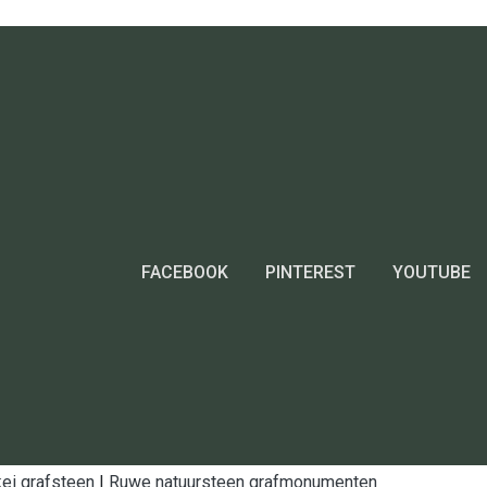
FACEBOOK
PINTEREST
YOUTUBE
ei grafsteen
|
Ruwe natuursteen grafmonumenten