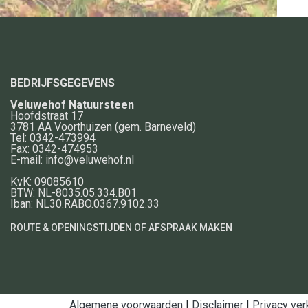
BEDRIJFSGEGEVENS
Veluwehof Natuursteen
Hoofdstraat 17
3781 AA
Voorthuizen
(gem. Barneveld)
Tel:
0342-473994
Fax:
0342-474953
E-mail:
info@veluwehof.nl
KvK: 09085610
BTW: NL-8035.05.334.B01
Iban: NL30.RABO.0367.9102.33
ROUTE & OPENINGSTIJDEN OF AFSPRAAK MAKEN
Algemene voorwaarden
|
Disclaimer
|
Privacy ver