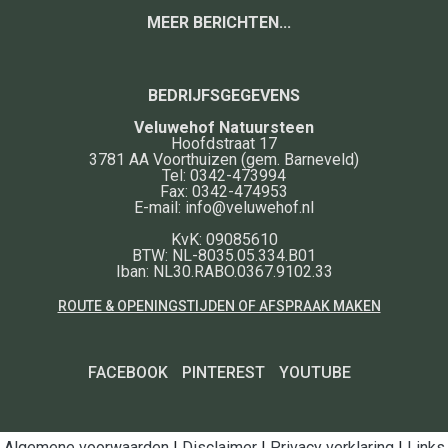
MEER BERICHTEN...
BEDRIJFSGEGEVENS
Veluwehof Natuursteen
Hoofdstraat 17
3781 AA
Voorthuizen
(gem. Barneveld)
Tel:
0342-473994
Fax:
0342-474953
E-mail:
info@veluwehof.nl
KvK: 09085610
BTW: NL-8035.05.334.B01
Iban: NL30.RABO.0367.9102.33
ROUTE & OPENINGSTIJDEN OF AFSPRAAK MAKEN
FACEBOOK
PINTEREST
YOUTUBE
Algemene voorwaarden
|
Disclaimer
|
Privacy verklaring
|
Links