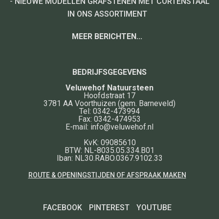
-
NIEUWE MODELLEN GRAFSTENEN MET CORTENSTAAL
IN ONS ASSORTIMENT
MEER BERICHTEN...
BEDRIJFSGEGEVENS
Veluwehof Natuursteen
Hoofdstraat 17
3781 AA
Voorthuizen
(gem. Barneveld)
Tel:
0342-473994
Fax:
0342-474953
E-mail:
info@veluwehof.nl
KvK: 09085610
BTW: NL-8035.05.334.B01
Iban: NL30.RABO.0367.9102.33
ROUTE & OPENINGSTIJDEN OF AFSPRAAK MAKEN
FACEBOOK
PINTEREST
YOUTUBE