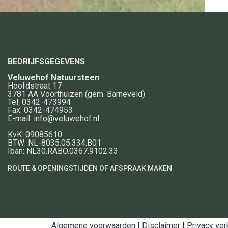
BEDRIJFSGEGEVENS
Veluwehof Natuursteen
Hoofdstraat 17
3781 AA
Voorthuizen
(gem. Barneveld)
Tel:
0342-473994
Fax:
0342-474953
E-mail:
info@veluwehof.nl
KvK: 09085610
BTW: NL-8035.05.334.B01
Iban: NL30.RABO.0367.9102.33
ROUTE & OPENINGSTIJDEN OF AFSPRAAK MAKEN
Algemene voorwaarden
|
Disclaimer
|
Privacy ver