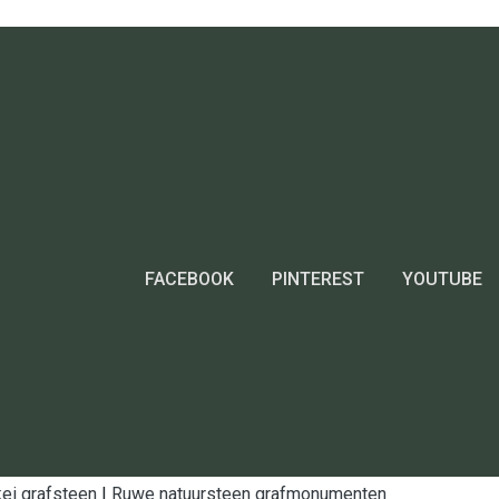
FACEBOOK
PINTEREST
YOUTUBE
ei grafsteen
|
Ruwe natuursteen grafmonumenten