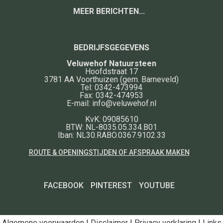
MEER BERICHTEN...
BEDRIJFSGEGEVENS
Veluwehof Natuursteen
Hoofdstraat 17
3781 AA
Voorthuizen
(gem. Barneveld)
Tel:
0342-473994
Fax:
0342-474953
E-mail:
info@veluwehof.nl
KvK: 09085610
BTW: NL-8035.05.334.B01
Iban: NL30.RABO.0367.9102.33
ROUTE & OPENINGSTIJDEN OF AFSPRAAK MAKEN
FACEBOOK
PINTEREST
YOUTUBE
Algemene voorwaarden
|
Disclaimer
|
Privacy verklaring
|
Links