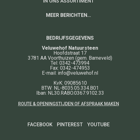
IN ONS ASSORTIMENT
MEER BERICHTEN...
BEDRIJFSGEGEVENS
Veluwehof Natuursteen
Hoofdstraat 17
3781 AA
Voorthuizen
(gem. Barneveld)
Tel:
0342-473994
Fax:
0342-474953
E-mail:
info@veluwehof.nl
KvK: 09085610
BTW: NL-8035.05.334.B01
Iban: NL30.RABO.0367.9102.33
ROUTE & OPENINGSTIJDEN OF AFSPRAAK MAKEN
FACEBOOK
PINTEREST
YOUTUBE