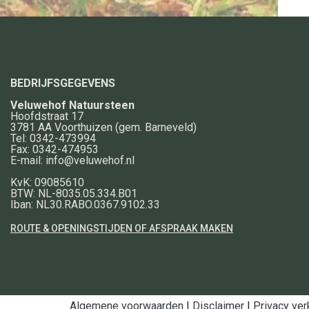
BEDRIJFSGEGEVENS
Veluwehof Natuursteen
Hoofdstraat 17
3781 AA
Voorthuizen
(gem. Barneveld)
Tel:
0342-473994
Fax:
0342-474953
E-mail:
info@veluwehof.nl
KvK: 09085610
BTW: NL-8035.05.334.B01
Iban: NL30.RABO.0367.9102.33
ROUTE & OPENINGSTIJDEN OF AFSPRAAK MAKEN
Algemene voorwaarden
|
Disclaimer
|
Privacy ver