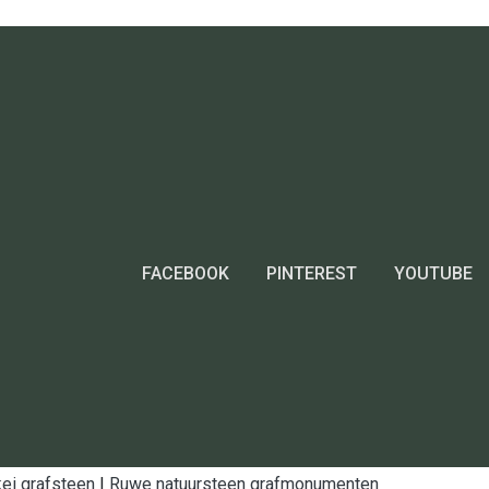
FACEBOOK
PINTEREST
YOUTUBE
ei grafsteen
|
Ruwe natuursteen grafmonumenten