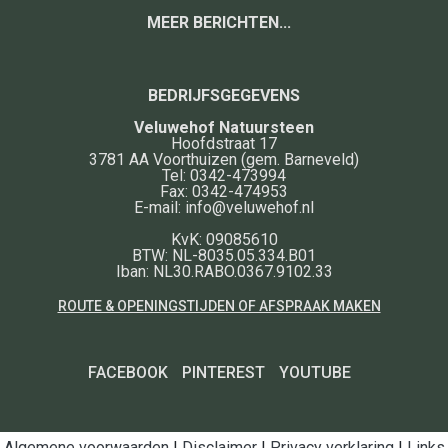
MEER BERICHTEN...
BEDRIJFSGEGEVENS
Veluwehof Natuursteen
Hoofdstraat 17
3781 AA
Voorthuizen
(gem. Barneveld)
Tel:
0342-473994
Fax:
0342-474953
E-mail:
info@veluwehof.nl
KvK: 09085610
BTW: NL-8035.05.334.B01
Iban: NL30.RABO.0367.9102.33
ROUTE & OPENINGSTIJDEN OF AFSPRAAK MAKEN
FACEBOOK
PINTEREST
YOUTUBE
Algemene voorwaarden
|
Disclaimer
|
Privacy verklaring
|
Links