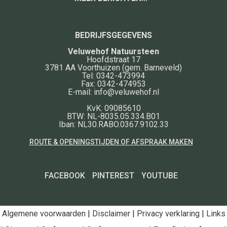
BEDRIJFSGEGEVENS
Veluwehof Natuursteen
Hoofdstraat 17
3781 AA
Voorthuizen
(gem. Barneveld)
Tel:
0342-473994
Fax:
0342-474953
E-mail:
info@veluwehof.nl
KvK: 09085610
BTW: NL-8035.05.334.B01
Iban: NL30.RABO.0367.9102.33
ROUTE & OPENINGSTIJDEN OF AFSPRAAK MAKEN
FACEBOOK
PINTEREST
YOUTUBE
Algemene voorwaarden
|
Disclaimer
|
Privacy verklaring
|
Links