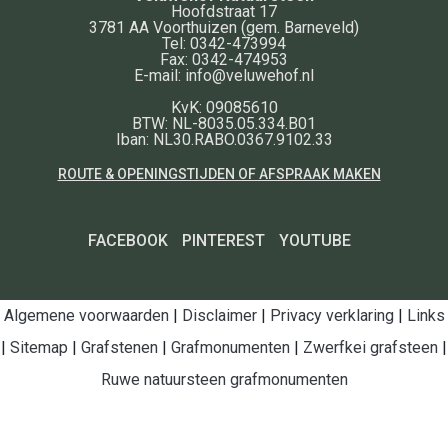
Hoofdstraat 17
3781 AA
Voorthuizen
(gem. Barneveld)
Tel:
0342-473994
Fax:
0342-474953
E-mail:
info@veluwehof.nl
KvK: 09085610
BTW: NL-8035.05.334.B01
Iban: NL30.RABO.0367.9102.33
ROUTE & OPENINGSTIJDEN OF AFSPRAAK MAKEN
FACEBOOK
PINTEREST
YOUTUBE
Algemene voorwaarden
|
Disclaimer
|
Privacy verklaring
|
Links
|
Sitemap
|
Grafstenen
|
Grafmonumenten
|
Zwerfkei grafsteen
|
Ruwe natuursteen grafmonumenten