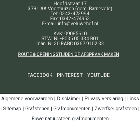
Hoofdstraat 17
3781 AA
Voorthuizen
(gem. Barneveld)
Tel:
0342-473994
Fax:
0342-474953
E-mail:
info@veluwehof.nl
KvK: 09085610
BTW: NL-8035.05.334.B01
Iban: NL30.RABO.0367.9102.33
ROUTE & OPENINGSTIJDEN OF AFSPRAAK MAKEN
FACEBOOK
PINTEREST
YOUTUBE
Algemene voorwaarden
|
Disclaimer
|
Privacy verklaring
|
Links
|
Sitemap
|
Grafstenen
|
Grafmonumenten
|
Zwerfkei grafsteen
|
Ruwe natuursteen grafmonumenten