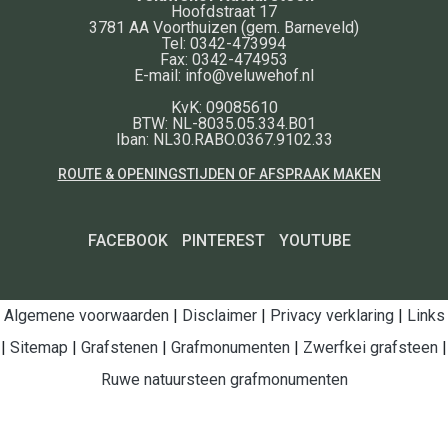
Hoofdstraat 17
3781 AA
Voorthuizen
(gem. Barneveld)
Tel:
0342-473994
Fax:
0342-474953
E-mail:
info@veluwehof.nl
KvK: 09085610
BTW: NL-8035.05.334.B01
Iban: NL30.RABO.0367.9102.33
ROUTE & OPENINGSTIJDEN OF AFSPRAAK MAKEN
FACEBOOK
PINTEREST
YOUTUBE
Algemene voorwaarden
|
Disclaimer
|
Privacy verklaring
|
Links
|
Sitemap
|
Grafstenen
|
Grafmonumenten
|
Zwerfkei grafsteen
|
Ruwe natuursteen grafmonumenten