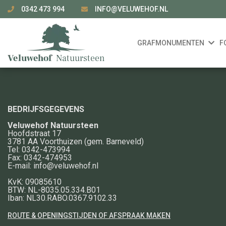
0342 473 994
INFO@VELUWEHOF.NL
GRAFMONUMENTEN
F
BEDRIJFSGEGEVENS
Veluwehof Natuursteen
Hoofdstraat 17
3781 AA
Voorthuizen
(gem. Barneveld)
Tel:
0342-473994
Fax:
0342-474953
E-mail:
info@veluwehof.nl
KvK: 09085610
BTW: NL-8035.05.334.B01
Iban: NL30.RABO.0367.9102.33
ROUTE & OPENINGSTIJDEN OF AFSPRAAK MAKEN