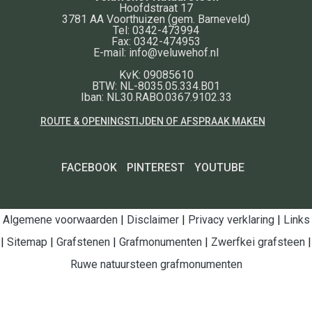
Hoofdstraat 17
3781 AA
Voorthuizen
(gem. Barneveld)
Tel:
0342-473994
Fax:
0342-474953
E-mail:
info@veluwehof.nl
KvK: 09085610
BTW: NL-8035.05.334.B01
Iban: NL30.RABO.0367.9102.33
ROUTE & OPENINGSTIJDEN OF AFSPRAAK MAKEN
FACEBOOK
PINTEREST
YOUTUBE
Algemene voorwaarden
|
Disclaimer
|
Privacy verklaring
|
Links
|
Sitemap
|
Grafstenen
|
Grafmonumenten
|
Zwerfkei grafsteen
|
Ruwe natuursteen grafmonumenten