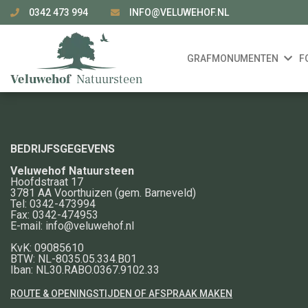
0342 473 994
INFO@VELUWEHOF.NL
GRAFMONUMENTEN
F
BEDRIJFSGEGEVENS
Veluwehof Natuursteen
Hoofdstraat 17
3781 AA
Voorthuizen
(gem. Barneveld)
Tel:
0342-473994
Fax:
0342-474953
E-mail:
info@veluwehof.nl
KvK: 09085610
BTW: NL-8035.05.334.B01
Iban: NL30.RABO.0367.9102.33
ROUTE & OPENINGSTIJDEN OF AFSPRAAK MAKEN