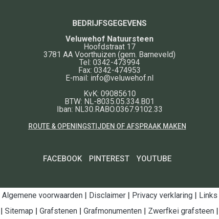
BEDRIJFSGEGEVENS
Veluwehof Natuursteen
Hoofdstraat 17
3781 AA
Voorthuizen
(gem. Barneveld)
Tel:
0342-473994
Fax:
0342-474953
E-mail:
info@veluwehof.nl
KvK: 09085610
BTW: NL-8035.05.334.B01
Iban: NL30.RABO.0367.9102.33
ROUTE & OPENINGSTIJDEN OF AFSPRAAK MAKEN
FACEBOOK
PINTEREST
YOUTUBE
Algemene voorwaarden
|
Disclaimer
|
Privacy verklaring
|
Links
|
Sitemap
|
Grafstenen
|
Grafmonumenten
|
Zwerfkei grafsteen
|